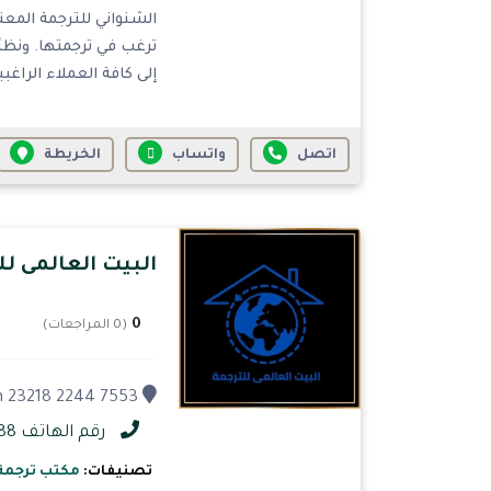
الشنواني للترجمة المعت
ترغب في ترجمتها. ونظر
إلى كافة العملاء الراغبي
اتصل
واتساب
الخريطة
البيت العالمى ل
0
(0 المراجعات)
7553 Abu Bakr as Siddiq, Ash Sharafiyah District, Jeddah 23218 2244, الشرفية، جدة 23218، السعودية
رقم الهاتف 0126510988
تصنيفات:
مكتب ترجمة