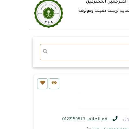
 المترجمين المحترفين
ديم ترجمة دقيقة وموثوقة
رقم الهاتف 0122159873