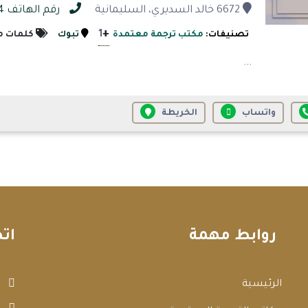
6672 خالد السديري، السليمانية
رقم الهاتف 0541984604
+
1
تصنيفات:
مكتب ترجمة معتمدة
تبوك
كلمات م
...
واتساب
الخريطة
روابط مهمة
ات
الرئيسية