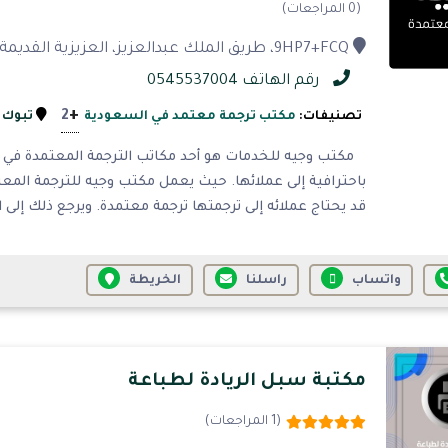
(0 المراجعات)
9HP7+FCQ، طريق الملك عبدالعزيز، العزيزية القديمة، تبوك 47912، المملكة العربية السعودية
رقم الهاتف 0545537004
+
2
تصنيفات:
مكتب ترجمة معتمد في السعودية
تبوك
مكتب وجيه للخدمات هو أحد مكاتب الترجمة المعتمدة في تب
باحترافية إلى عملائها. حيث يعمل مكتب وجيه للترجمة المعت
قد يحتاج عملائه إلى ترجمتها ترجمة معتمدة. ويرجع ذلك إلى
واتساب
راسلنا
الخريطة
مكتبة سبل الريادة لطباعة
(1 المراجعات)