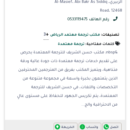
الزبيري، Al-Masief، Abi Bakr As Siddiq
Road، 12468
رقم الهاتف 0533119475
+
3
تصنيفات:
مكتب ترجمة معتمد الرياض
كلمات مفتاحية:
ترجمة معتمدة
&nbsp; مكتب حسن الشريف للترجمة المعتمدة يحرص
على تقديم خدمات ترجمة معتمدة ذات جودة عالية ودقة
متناهية، ويتميز المكتب بفريق من المترجمين المحترفين
الذين يتمتعون بخبرة واسعة في مجموعة متنوعة من
التخصصات واللغات، في حسن الشريف للترجمة
المعتمدة، يتم تكريس الجهود للحفاظ على مستوى عالٍ
من الاحترافية والج...
اتصل
واتساب
الخريطة