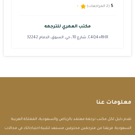
5
(2 المراجعات)
مكتب العمري للترجمه
C4Q4+RHX, شارع 10، حي, السوق، الدمام 32242
معلومات عنا
تقدم دليل لكل مكتب ترجمة معتمد بالرياض والسعودية، المملكة العربية
السعودية. فريقنا من مترجمين محترفين مستعد لتلبية احتياجاتك في مجالات