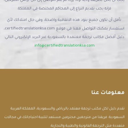
يجب أن يحل بطريقة ودية أولًا، وإذا لم يتم التوصل إلى حل يرضي الطرفين،
فإنه يجب تقديم النزاع إلى المحاكم المختصة في المملكة.
نأمل أن تكون جميع بنود هذه الاتفاقية واضحة، وفي حال امتلاكك لأي
استفسار يمكنك التواصل معنا في موقع certifiedtranslationksa.com،
دليل أفضل مكاتب ترجمة معتمدة بالسعودية عبر البريد الإلكتروني التالي:
.
info@certifiedtranslationksa.com
معلومات عنا
تقدم دليل لكل مكتب ترجمة معتمد بالرياض والسعودية، المملكة العربية
السعودية. فريقنا من مترجمين محترفين مستعد لتلبية احتياجاتك في مجالات
متعددة مثل الترجمة القانونية والطبية والتجارية.