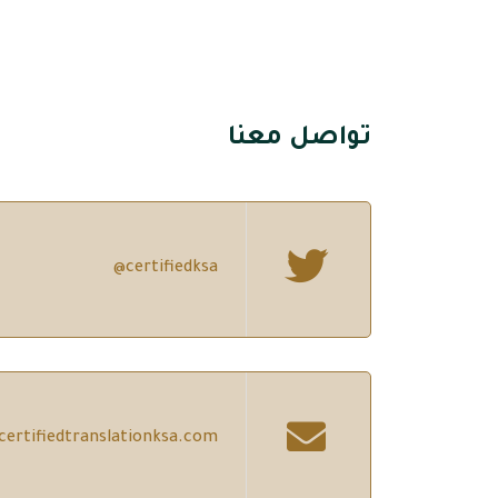
تواصل معنا
@certifiedksa
certifiedtranslationksa.com