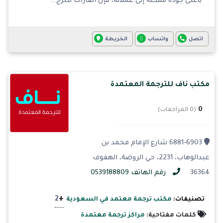
بأعلى جودة ممكنه إلى عملائه، فإن القارات للترج...
اتصل
واتساب
الخريطة
مكتب ناف للترجمة المعتمدة
0
(0 المراجعات)
6881-6903 شارع الإمام محمد بن
عبدالوهاب، 2231، حي الروضة، الهفوف
36364
رقم الهاتف 0539188809
+
2
تصنيفات:
مكتب ترجمة معتمد في السعودية
كلمات مفتاحية:
مراكز ترجمة معتمدة