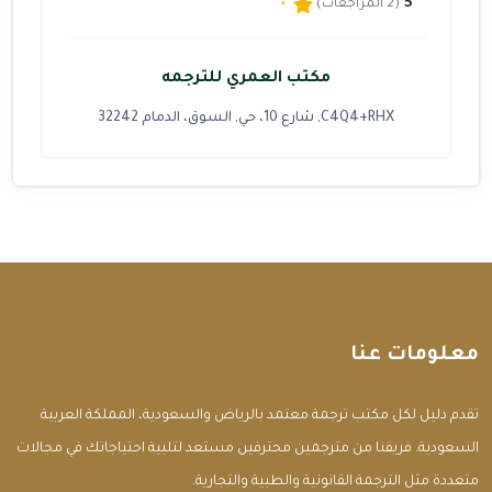
5
(2 المراجعات)
مكتب العمري للترجمه
C4Q4+RHX, شارع 10، حي, السوق، الدمام 32242
معلومات عنا
تقدم دليل لكل مكتب ترجمة معتمد بالرياض والسعودية، المملكة العربية
السعودية. فريقنا من مترجمين محترفين مستعد لتلبية احتياجاتك في مجالات
متعددة مثل الترجمة القانونية والطبية والتجارية.