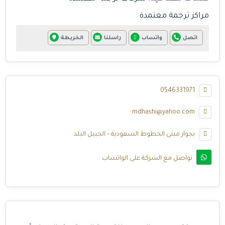
مراكز ترجمة معتمدة
اتصل
واتساب
راسلنا
الخريطة
0546331971
mdhashi@yahoo.com
بجوار مبنى الخطوط السعودية – الجبيل البلد
تواصل مع الشركة على الواتساب