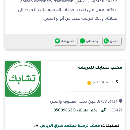
معتمد القاموس الذهبي golden dictionary translation
office يعمل على تقديم خدمات الترجمة عالية الجودة إلى
عملائه. وذلك لترجمة عديد من أنواع المس...
اتصل
واتساب
الخريطة
مكتب تشابك للترجمة
5
(2 المراجعات)
4134، 8758، عين نجم، الهفوف والمبرز
36421
رقم الهاتف 0509966213
+
3
تصنيفات:
مكتب ترجمة معتمد شرق الرياض