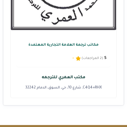
مكاتب ترجمة العلامة التجارية المعتمدة
5
(2 المراجعات)
مكتب العمري للترجمه
C4Q4+RHX, شارع 10، حي, السوق، الدمام 32242