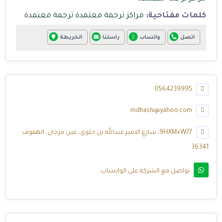
كلمات مفتاحية:
مراكز ترجمة معتمدة
ترجمة معتمدة
اتصل
واتساب
راسلنا
الخريطة
0564239995
mdhashi@yahoo.com
9HXM+W77، شارع الامير عبدالله بن جلوي، عين مرجان، الهفوف
36341
تواصل مع الشركة على الواتساب