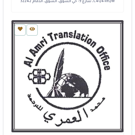
C4Q4+RQW، شارع 9- حي السوق، السوق، الدمام 32242