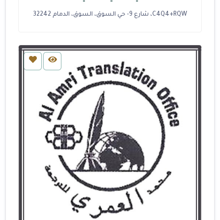
C4Q4+RQW، شارع 9- حي السوق، السوق، الدمام 32242