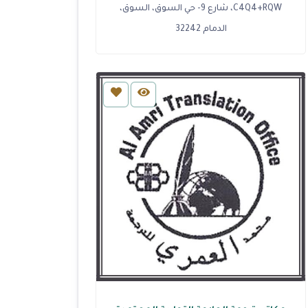
C4Q4+RQW، شارع 9- حي السوق، السوق،
الدمام 32242