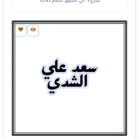
شارع 9 - حي, السوق، الدمام 32242