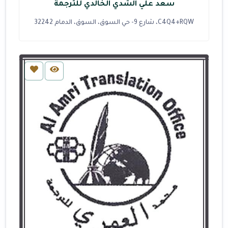
سعد علي الشدي الخالدي للترجمة
C4Q4+RQW، شارع 9- حي السوق، السوق، الدمام 32242