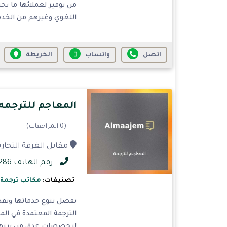
من توفير لعملائها ما يح
اللغوي وغيرهم من الخدما
اتصل
واتساب
الخريطة
المعاجم للترجمه
(0 المراجعات)
مقابل الغرفة التجارية، شارع
رقم الهاتف 0544755286
تصنيفات:
مكاتب ترجمة
بفضل تنوع خدماتها وتقد
الترجمة المعتمدة في الم
لتخصصات عدة، من بينها