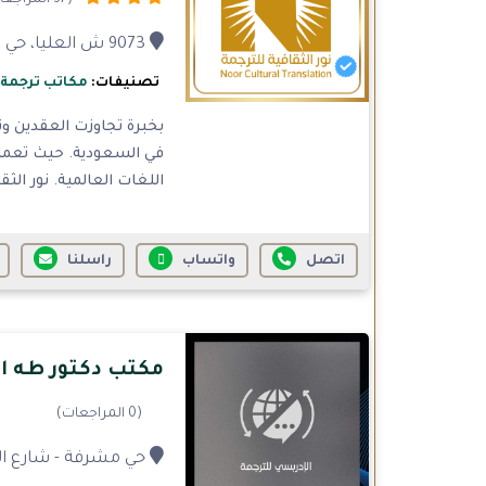
9073 ش العليا، حي العليا، الرياض
تصنيفات:
مكاتب ترجمة
بخبرة تجاوزت العقدين و
في السعودية. حيث تعمل 
اللغات العالمية. نور الثق
اتصل
واتساب
راسلنا
مكتب دكتور طه ا
(0 المراجعات)
حي مشرفة - شارع ال