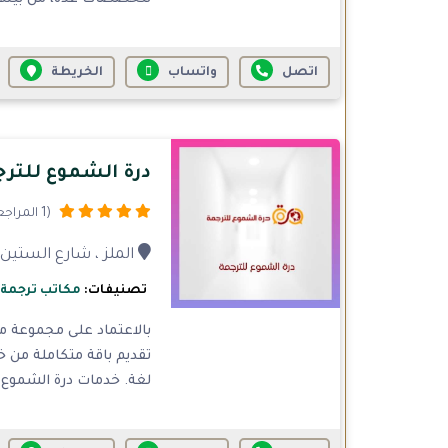
اتصل
واتساب
الخريطة
درة الشموع للتر
(1 المراجعات)
الملز ، شارع الستين أمام ا
تصنيفات:
مكاتب ترجمة
بالاعتماد على مجموعة م
لغة. خدمات درة الشموع ل