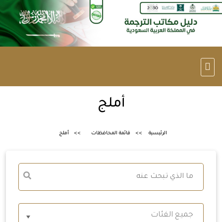
أملج
الرئيسية
قائمة المحافظات
أملج
جميع الفئات